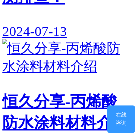
2024-07-13
恒久分享-丙烯酸
在线
防水涂料材料介绍
咨询